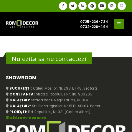
Nu pierde timp cautand produsele
dorite
0725-236-734
Raspunde la cateva intrebari si consultantii nostri vor
0732-226-494
cauta in locul tau produsele cele mai potrivite pentru tine
Alege categoria de produse care te
Nu ezita sa ne contactezi
intereseaza
SHOWROOM
BUCUREŞTI:
Calea Mosilor, Nr. 298, Bl. 48, Sector 2
CONSTANTA:
Strada Poporului, Nr. 110, 900205
GALAŢI #1:
Strada Radu Negru Nr. 23, 800170
GALAŢI #2:
Str. Siderurgistilor, Nr.15 Bl. SD10A, Parter
GEMINI RSM46 86x215 cm | Usa interior sticla RS120SF8600046
GEMINI RSM46 86x215 cm | Usa interior sticla RS120SF8600046
PLOIEŞTI:
Bd. Republicii, Nr. 331 (Cartier Albert)
old.rom-decor.ro
2.336,00
lei
2.336,00
lei
4
din 5
4
din 5
Inchideri terase si balcon