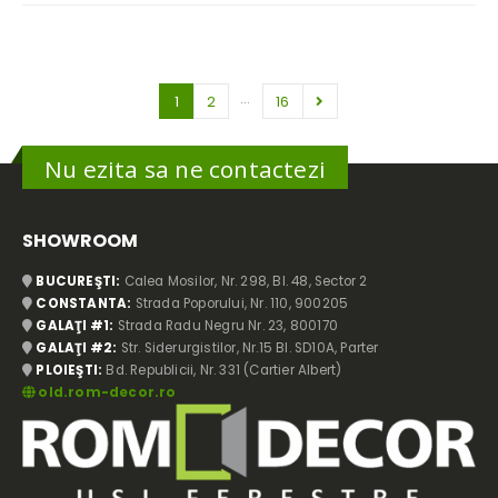
…
1
2
16
Nu ezita sa ne contactezi
SHOWROOM
BUCUREŞTI:
Calea Mosilor, Nr. 298, Bl. 48, Sector 2
CONSTANTA:
Strada Poporului, Nr. 110, 900205
GALAŢI #1:
Strada Radu Negru Nr. 23, 800170
GALAŢI #2:
Str. Siderurgistilor, Nr.15 Bl. SD10A, Parter
PLOIEŞTI:
Bd. Republicii, Nr. 331 (Cartier Albert)
old.rom-decor.ro