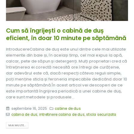
Cum să îngrijești o cabină de duș
eficient, în doar 10 minute pe săptămână
IntroducereCabina de duș este unul dintre cele mai utilizate
elemente din baie și, în același timp, cel mai expus la apă,
calcar, pete de săpun și detergenți. Mulți proprietari cred că
întreținerea ei corectă necesită ore întregi de curățenie,
dar adevărul este că, dacă respecți câteva reguli simple,
poți menține sticla și feroneria impecabile dedicând doar 10
minute pe săptămână.În acest articol vei descoperi de ce
este importantă îngrijirea periodică a unei cabine de duș,
care sunt metodele și produsele...
septembrie 16, 2025
cabine de dus
cabina de dus
,
intretinere cabina de dus
,
sticla securizata
MAI MULTE...