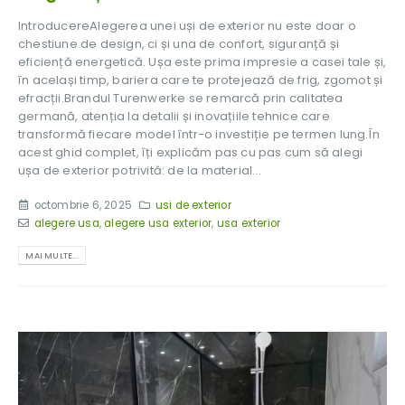
IntroducereAlegerea unei uși de exterior nu este doar o
chestiune de design, ci și una de confort, siguranță și
eficiență energetică. Ușa este prima impresie a casei tale și,
în același timp, bariera care te protejează de frig, zgomot și
efracții.Brandul Turenwerke se remarcă prin calitatea
germană, atenția la detalii și inovațiile tehnice care
transformă fiecare model într-o investiție pe termen lung.În
acest ghid complet, îți explicăm pas cu pas cum să alegi
ușa de exterior potrivită: de la material...
octombrie 6, 2025
usi de exterior
alegere usa
,
alegere usa exterior
,
usa exterior
MAI MULTE...