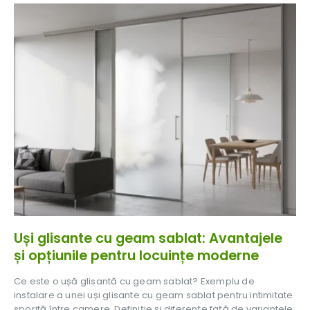
Usi sticla si cabine de dus
Uși glisante cu geam sablat: Avantajele
și opțiunile pentru locuințe moderne
Ce este o ușă glisantă cu geam sablat? Exemplu de
instalare a unei uși glisante cu geam sablat pentru intimitate
sporită între camere. Definiție și diferențe față de variantele