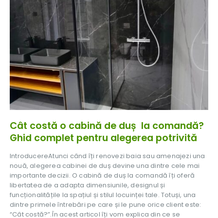
Cât costă o cabină de duș la comandă?
Ghid complet pentru alegerea potrivită
IntroducereAtunci când îți renovezi baia sau amenajezi una
nouă, alegerea cabinei de duș devine una dintre cele mai
importante decizii. O cabină de duș la comandă îți oferă
libertatea de a adapta dimensiunile, designul și
funcționalitățile la spațiul și stilul locuinței tale. Totuși, una
dintre primele întrebări pe care și le pune orice client este:
“Cât costă?”.În acest articol îți vom explica din ce se