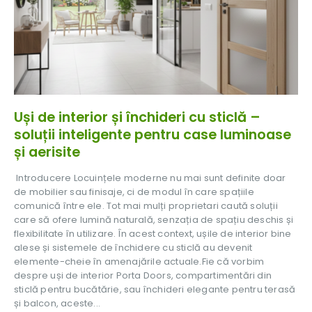
Uși de interior și închideri cu sticlă –
soluții inteligente pentru case luminoase
și aerisite
Introducere Locuințele moderne nu mai sunt definite doar
de mobilier sau finisaje, ci de modul în care spațiile
comunică între ele. Tot mai mulți proprietari caută soluții
care să ofere lumină naturală, senzația de spațiu deschis și
flexibilitate în utilizare. În acest context, ușile de interior bine
alese și sistemele de închidere cu sticlă au devenit
elemente-cheie în amenajările actuale.Fie că vorbim
despre uși de interior Porta Doors, compartimentări din
sticlă pentru bucătărie, sau închideri elegante pentru terasă
și balcon, aceste...