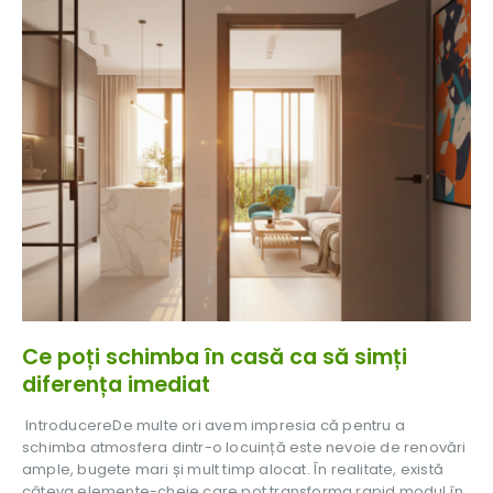
Ce poți schimba în casă ca să simți
diferența imediat
IntroducereDe multe ori avem impresia că pentru a
schimba atmosfera dintr-o locuință este nevoie de renovări
ample, bugete mari și mult timp alocat. În realitate, există
câteva elemente-cheie care pot transforma rapid modul în