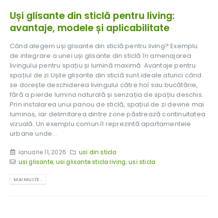
Uși glisante din sticlă pentru living:
avantaje, modele și aplicabilitate
Când alegem uși glisante din sticlă pentru living? Exemplu
de integrare a unei uși glisante din sticlă în amenajarea
livingului pentru spațiu și lumină maximă. Avantaje pentru
spațiul de zi Ușile glisante din sticlă sunt ideale atunci când
se dorește deschiderea livingului către hol sau bucătărie,
fără a pierde lumina naturală și senzația de spațiu deschis.
Prin instalarea unui panou de sticlă, spațiul de zi devine mai
Usi interior si exterior
luminos, iar delimitarea dintre zone păstrează continuitatea
vizuală. Un exemplu comun îl reprezintă apartamentele
urbane unde...
ianuarie 11, 2026
usi din sticla
usi glisante
,
usi glisante sticla living
,
usi sticla
MAI MULTE...