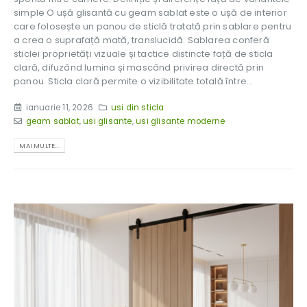
simple O ușă glisantă cu geam sablat este o ușă de interior
care folosește un panou de sticlă tratată prin sablare pentru
a crea o suprafață mată, translucidă. Sablarea conferă
sticlei proprietăți vizuale și tactice distincte față de sticla
clară, difuzând lumina și mascând privirea directă prin
panou. Sticla clară permite o vizibilitate totală între...
ianuarie 11, 2026
usi din sticla
geam sablat
,
usi glisante
,
usi glisante moderne
MAI MULTE...