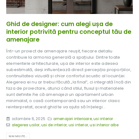
Ghid de designer: cum alegi ușa de
interior potrivită pentru conceptul tău de
amenajare
Într-un proiect de amenajare reușit, fiecare detaliu
contribuie la armonia generală a spațiului. Dintre toate
elementele arhitecturale, ușa de interior este adesea
subestimată, deși influențează direct percepția proporțiilor,
continuitatea vizuală și chiar confortul acustic al locuinței.
Alegerea ei nu ar trebui făcută „la final”, ci integrată încă din
faza de proiectare, atunci când stilul, fluxul și materialele
sunt definite.Fie că amenajezi un apartament urban
minimalist, o casă contemporană sau un interior clasic
reinterpretat, acest ghid te va ajuta să înțelegi...
octombrie 6, 2025
amenajari interioare
,
usi interior
alegerea usilor
,
usi de interior
,
usi interior
,
usi interior albe
MAI MULTE...