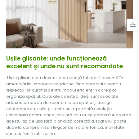
Ușile glisante: unde funcționează
excelent și unde nu sunt recomandate
Ușile glisante au devenit o prezență tot mai frecventă în
amenajările interioare moderne, fiind apreciate pentru
aspectul lor curat și pentru modul eficient în care pot
organiza spațiul. Cu toate acestea, deși sunt asociate
adesea cu ideea de economie de spațiu și design
contemporan, ușile glisante nu reprezintă o soluție
universală pentru orice locuință sau orice cameră.Alegerea
acestui tip de ușă fără o analiză corectă a spațiului poate
duce la compromisuri legate de izolare fonică, intimitate
sau confort în utilizarea...